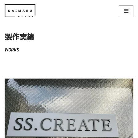
コ
ン
テ
製作実績
ン
ツ
WORKS
へ
ス
キ
ッ
プ