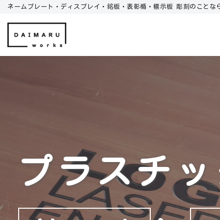
ネームプレート・ディスプレイ・銘板・表彰楯・標示板 彫刻のことな
コ
ン
テ
ン
ツ
へ
ス
キ
ッ
プ
プラスチッ