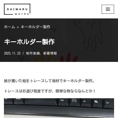
コ
ン
ホーム
»
キーホルダー製作
テ
ン
ツ
キーホルダー製作
へ
2023.11.23
制作実績
,
新着情報
ス
キ
ッ
プ
娘が書いた絵をトレースして端材でキーホルダー製作。
トレースはお遊び程度ですが、簡単な物ならなんとか！